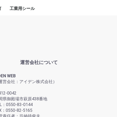
灯
工業用シール
明灯
明灯
照明灯
明灯
グランドパッキン
ガスケット
メカニカルシール
ディスクスプリング
ロータリーシール
油空圧シール
潤滑剤・グリス
その他
ポンプ用
バルブ用
ポンプバルブ共用
FISHBONE
グラファイトシート
JIS規格加工品
その他
シングルカートリッジ
デュアルカートリッジ
コンポーネント
スプリット
H13（SKD61)
17-7PH（SUS631）
その他
ポリウレタン
フッ素樹脂（PTFE）
フッ素ゴム（FKM）
ダストシール
ロッドシール
ピストンシール
その他
焼付き防止剤
浸透剤
チェーン潤滑剤
その他
グラファイトテープ
e-PTFEテープ
運営会社について
DEN WEB
運営会社：アイデン株式会社）
12-0042
岡県御殿場市萩原438番地
L：0550-83-0144
X：0550-82-5165
営責任者：弓納持俊夫