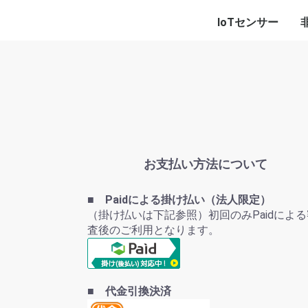
IoTセンサー
熱電発電センサー
状態監視センサー
漏れセンサー
振動センサー
S
お支払い方法について
■ Paidによる掛け払い（法人限定）
（掛け払いは下記参照）初回のみPaidによる
査後のご利用となります。
■ 代金引換決済