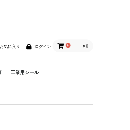
0
￥0
お気に入り
ログイン
灯
工業用シール
明灯
明灯
照明灯
明灯
グランドパッキン
ガスケット
メカニカルシール
ディスクスプリング
ロータリーシール
油空圧シール
潤滑剤・グリス
その他
ポンプ用
バルブ用
ポンプバルブ共用
FISHBONE
グラファイトシート
JIS規格加工品
その他
シングルカートリッジ
デュアルカートリッジ
コンポーネント
スプリット
H13（SKD61)
17-7PH（SUS631）
その他
ポリウレタン
フッ素樹脂（PTFE）
フッ素ゴム（FKM）
ダストシール
ロッドシール
ピストンシール
その他
焼付き防止剤
浸透剤
チェーン潤滑剤
その他
グラファイトテープ
e-PTFEテープ