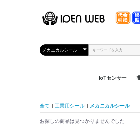
IoTセンサー
熱電発電センサー
状態監視センサー
漏れセンサー
振動センサー
S
全て
|
工業用シール
|
メカニカルシール
お探しの商品は見つかりませんでした