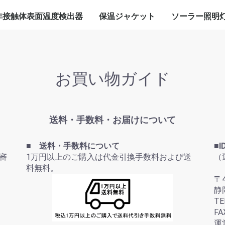
非接触体表面温度検出器
保温ジャケット
ソーラー照明
A200P本体
ターンゲート一体型
入場ゲート一体型
その他
自動消毒器一体型
SA230AIカメラ
グローブバルブ
ゲートバルブ
Yストレーナー
減圧弁
フランジ
閉止フランジ
直管
エルボ―
その他
標準照明灯
コンパクト照
USB充電付照
監視カメラ付
アプローチ照
外灯
その他
お買い物ガイド
送料・手数料・お届けについて
■ 送料・手数料について
■I
審
1万円以上のご購入は代金引換手数料および送
（
料無料。
〒4
静
TE
FA
運