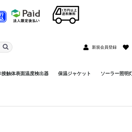
新規会員登録
非接触体表面温度検出器
保温ジャケット
ソーラー照明
A200P本体
ターンゲート一体型
入場ゲート一体型
その他
自動消毒器一体型
SA230AIカメラ
グローブバルブ
ゲートバルブ
Yストレーナー
減圧弁
フランジ
閉止フランジ
直管
エルボ―
その他
標準照明灯
コンパクト照
USB充電付照
監視カメラ付
アプローチ照
外灯
その他