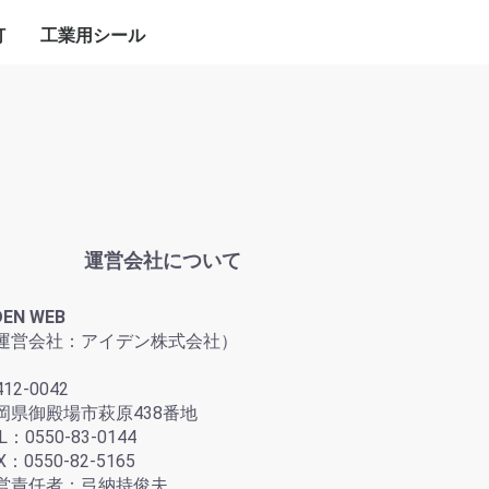
灯
工業用シール
明灯
明灯
照明灯
明灯
グランドパッキン
ガスケット
メカニカルシール
ディスクスプリング
ロータリーシール
油空圧シール
潤滑剤・グリス
その他
ポンプ用
バルブ用
ポンプバルブ共用
FISHBONE
グラファイトシート
JIS規格加工品
その他
シングルカートリッジ
デュアルカートリッジ
コンポーネント
スプリット
H13（SKD61)
17-7PH（SUS631）
その他
ポリウレタン
フッ素樹脂（PTFE）
フッ素ゴム（FKM）
ダストシール
ロッドシール
ピストンシール
その他
焼付き防止剤
浸透剤
チェーン潤滑剤
その他
グラファイトテープ
e-PTFEテープ
運営会社について
DEN WEB
運営会社：アイデン株式会社）
12-0042
岡県御殿場市萩原438番地
L：0550-83-0144
X：0550-82-5165
営責任者：弓納持俊夫