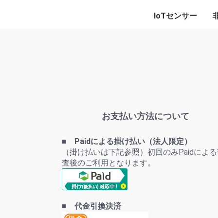
IoTセンサー
熱電発電センサー
状態監視センサー
漏れセンサー
振動センサー
S
お支払い方法について
■ Paidによる掛け払い（法人限定）
（掛け払いは下記参照）初回のみPaidによる
査後のご利用となります。
■ 代金引換決済