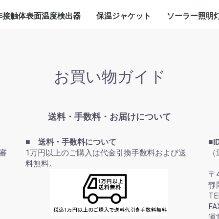
非接触体表面温度検出器
保温ジャケット
ソーラー照明
A200P本体
ターンゲート一体型
入場ゲート一体型
その他
自動消毒器一体型
SA230AIカメラ
グローブバルブ
ゲートバルブ
Yストレーナー
減圧弁
フランジ
閉止フランジ
直管
エルボ―
その他
標準照明灯
コンパクト照
USB充電付照
監視カメラ付
アプローチ照
外灯
その他
お買い物ガイド
送料・手数料・お届けについて
■ 送料・手数料について
■I
審
1万円以上のご購入は代金引換手数料および送
（
料無料。
〒4
静
TE
FA
運