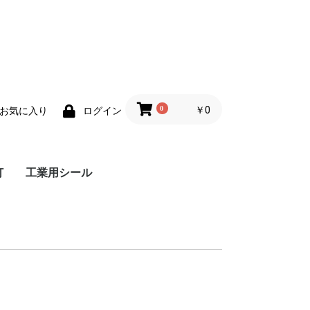
0
￥0
お気に入り
ログイン
灯
工業用シール
明灯
明灯
照明灯
明灯
グランドパッキン
ガスケット
メカニカルシール
ディスクスプリング
ロータリーシール
油空圧シール
潤滑剤・グリス
その他
ポンプ用
バルブ用
ポンプバルブ共用
FISHBONE
グラファイトシート
JIS規格加工品
その他
シングルカートリッジ
デュアルカートリッジ
コンポーネント
スプリット
H13（SKD61)
17-7PH（SUS631）
その他
ポリウレタン
フッ素樹脂（PTFE）
フッ素ゴム（FKM）
ダストシール
ロッドシール
ピストンシール
その他
焼付き防止剤
浸透剤
チェーン潤滑剤
その他
グラファイトテープ
e-PTFEテープ