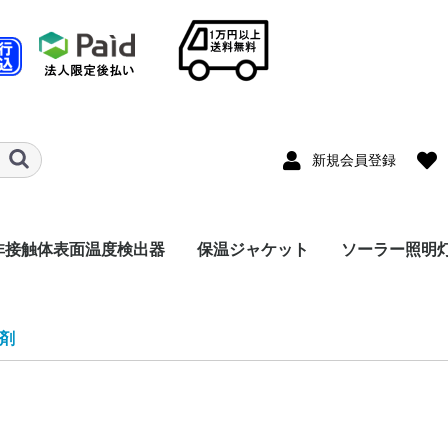
新規会員登録
非接触体表面温度検出器
保温ジャケット
ソーラー照明
A200P本体
ターンゲート一体型
入場ゲート一体型
その他
自動消毒器一体型
SA230AIカメラ
グローブバルブ
ゲートバルブ
Yストレーナー
減圧弁
フランジ
閉止フランジ
直管
エルボ―
その他
標準照明灯
コンパクト照
USB充電付照
監視カメラ付
アプローチ照
外灯
その他
剤