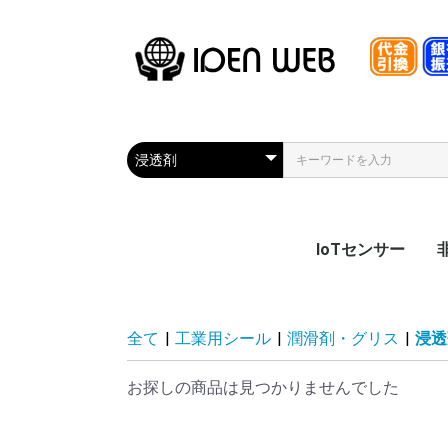
IoTセンサー
熱電発電センサー
状態監視センサー
漏れセンサー
振動センサー
S
全て
|
工業用シール
|
潤滑剤・グリス
|
浸透
お探しの商品は見つかりませんでした